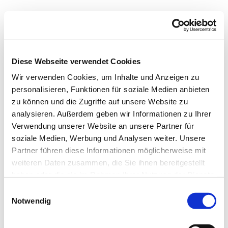
Diese Webseite verwendet Cookies
Wir verwenden Cookies, um Inhalte und Anzeigen zu
personalisieren, Funktionen für soziale Medien anbieten
zu können und die Zugriffe auf unsere Website zu
analysieren. Außerdem geben wir Informationen zu Ihrer
Kontakt für Taufgespräch
Verwendung unserer Website an unsere Partner für
Bitte nehmen Sie mit unserem Kirchenbüro Kontakt
soziale Medien, Werbung und Analysen weiter. Unsere
auf.
Partner führen diese Informationen möglicherweise mit
Tel: 05746 - 8238 (Di, Do u. Fr. von 8:30 bis 12:00
weiteren Daten zusammen, die Sie ihnen bereitgestellt
Uhr)
haben oder die sie im Rahmen Ihrer Nutzung der Dienste
gesammelt haben.
oder schreiben Sie uns eine E-Mail:
hf-kg-
Einwilligungsauswahl
roedinghausen@kirchenkreis-herford.de
Notwendig