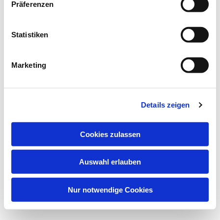
Präferenzen
Evangelisch-Lutherische Kirchengemeinde
Rödinghausen
Statistiken
hf-kg-roedinghausen@kirchenkreis-herford.de
Marketing
Details zeigen
Cookies zulassen
Impressum
Datenschutzerklärung
ChurchDesk-
Login
Auswahl erlauben
Nur notwendige Cookies