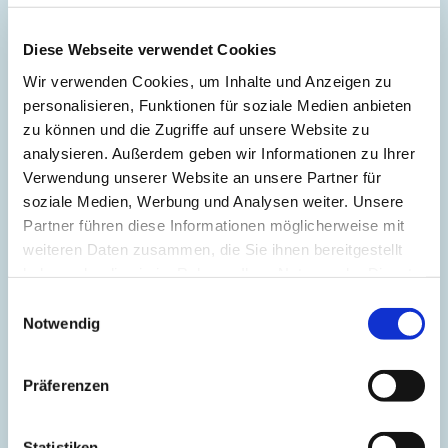
Diese Webseite verwendet Cookies
Wir verwenden Cookies, um Inhalte und Anzeigen zu
personalisieren, Funktionen für soziale Medien anbieten
zu können und die Zugriffe auf unsere Website zu
analysieren. Außerdem geben wir Informationen zu Ihrer
Verwendung unserer Website an unsere Partner für
soziale Medien, Werbung und Analysen weiter. Unsere
Partner führen diese Informationen möglicherweise mit
weiteren Daten zusammen, die Sie ihnen bereitgestellt
haben oder die sie im Rahmen Ihrer Nutzung der Dienste
Arbeitsgruppen,
gesammelt haben.
Einwilligungsauswahl
Gesprächskreise, Chöre
Notwendig
In diesem Bereich stellen sich die unterschiedlichen
Arbeitsgruppen, Gesprächskreise und Chöre vor -
Präferenzen
darüber hinaus finden Sie hier auch Informationen zu
Ort und Zeit der Treffen.
Statistiken