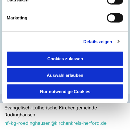
(Bei Interesse bitte anklicken. )
Marketing
Bibelkreise
Chöre, Kirchenmusik
CVJM
in Rödinghausen und Bieren
Details zeigen
Spielgruppen
Frauenhilfe
Cookies zulassen
Suchtkrankenhilfe
Rödinghausen
Förderverein Gemeindehaus Bieren
Auswahl erlauben
Förderverein Gemeindehaus Schwenningdorf
Nur notwendige Cookies
Evangelisch-Lutherische Kirchengemeinde
Rödinghausen
hf-kg-roedinghausen@kirchenkreis-herford.de