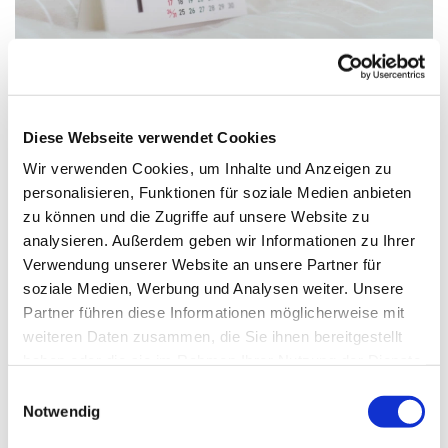
Diese Webseite verwendet Cookies
Wir verwenden Cookies, um Inhalte und Anzeigen zu
Mittwoch, 12. August 2026, 19:30 -
personalisieren, Funktionen für soziale Medien anbieten
21:00 Uhr
zu können und die Zugriffe auf unsere Website zu
analysieren. Außerdem geben wir Informationen zu Ihrer
Gemeindehaus Schwenningdorf, Am
Verwendung unserer Website an unsere Partner für
soziale Medien, Werbung und Analysen weiter. Unsere
Gemeindehaus 33, 32289
Partner führen diese Informationen möglicherweise mit
Rödinghausen
weiteren Daten zusammen, die Sie ihnen bereitgestellt
haben oder die sie im Rahmen Ihrer Nutzung der Dienste
CVJM
gesammelt haben.
Einwilligungsauswahl
Notwendig