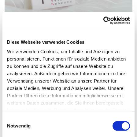
Diese Webseite verwendet Cookies
Wir verwenden Cookies, um Inhalte und Anzeigen zu
Mittwoch, 9. April 2025, 19:30 -
personalisieren, Funktionen für soziale Medien anbieten
21:00 Uhr
zu können und die Zugriffe auf unsere Website zu
analysieren. Außerdem geben wir Informationen zu Ihrer
Gemeindehaus Schwenningdorf, Am
Verwendung unserer Website an unsere Partner für
soziale Medien, Werbung und Analysen weiter. Unsere
Gemeindehaus 33, 32289
Partner führen diese Informationen möglicherweise mit
Rödinghausen
weiteren Daten zusammen, die Sie ihnen bereitgestellt
haben oder die sie im Rahmen Ihrer Nutzung der Dienste
CVJM
gesammelt haben.
Einwilligungsauswahl
Notwendig