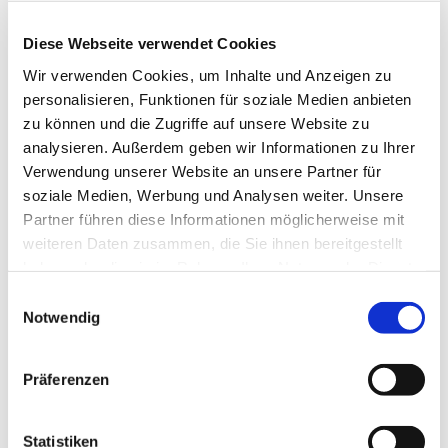
21:00 Uhr
Diese Webseite verwendet Cookies
Gemeindehaus Schwenningdorf, Am
Wir verwenden Cookies, um Inhalte und Anzeigen zu
personalisieren, Funktionen für soziale Medien anbieten
Gemeindehaus 33, 32289
zu können und die Zugriffe auf unsere Website zu
Rödinghausen
analysieren. Außerdem geben wir Informationen zu Ihrer
Verwendung unserer Website an unsere Partner für
CVJM
soziale Medien, Werbung und Analysen weiter. Unsere
Partner führen diese Informationen möglicherweise mit
weiteren Daten zusammen, die Sie ihnen bereitgestellt
haben oder die sie im Rahmen Ihrer Nutzung der Dienste
gesammelt haben.
Einwilligungsauswahl
Der Treff "nur" für Männer an jedem 2 Mittwoch im
Notwendig
Monat.
Präferenzen
Statistiken