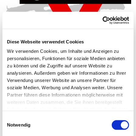
Diese Webseite verwendet Cookies
Wir verwenden Cookies, um Inhalte und Anzeigen zu
Montag, 5. Oktober 2026, 19:00 -
personalisieren, Funktionen für soziale Medien anbieten
20:30 Uhr
zu können und die Zugriffe auf unsere Website zu
analysieren. Außerdem geben wir Informationen zu Ihrer
Gemeindehaus Schwenningdorf, Am
Verwendung unserer Website an unsere Partner für
soziale Medien, Werbung und Analysen weiter. Unsere
Gemeindehaus 33, 32289
Partner führen diese Informationen möglicherweise mit
Rödinghausen
weiteren Daten zusammen, die Sie ihnen bereitgestellt
haben oder die sie im Rahmen Ihrer Nutzung der Dienste
CVJM
gesammelt haben.
Einwilligungsauswahl
Notwendig