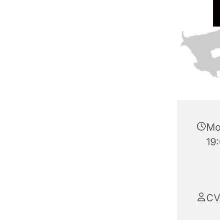
Mo
19
CV