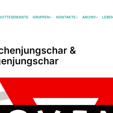
GOTTESDIENSTE
GRUPPEN
KONTAKTE
ARCHIV
LEBE
henjungschar &
enjungschar