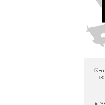
Fr
18
CV