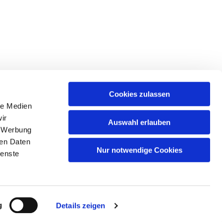
Cookies zulassen
le Medien
ir
Auswahl erlauben
, Werbung
ren Daten
Nur notwendige Cookies
ienste
n
g
Details zeigen