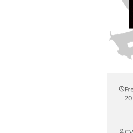
Fr
20
CV