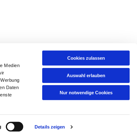
Cookies zulassen
le Medien
ir
Auswahl erlauben
, Werbung
ren Daten
Nur notwendige Cookies
ienste
n
g
Details zeigen