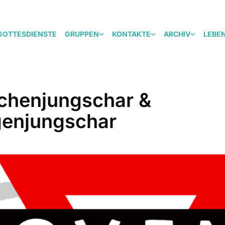
GOTTESDIENSTE
GRUPPEN
KONTAKTE
ARCHIV
LEBE
henjungschar &
enjungschar