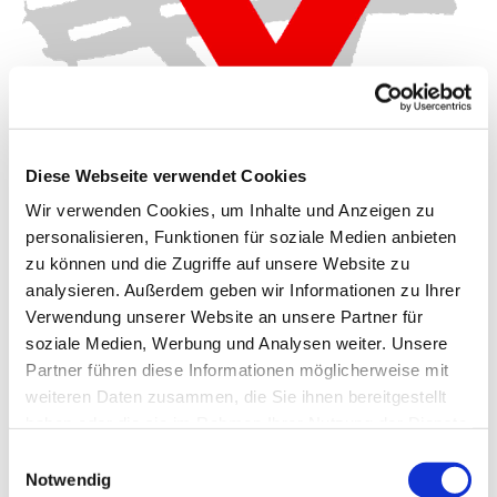
Diese Webseite verwendet Cookies
Wir verwenden Cookies, um Inhalte und Anzeigen zu
personalisieren, Funktionen für soziale Medien anbieten
Freitag, 28. Januar 2028, 18:00 -
zu können und die Zugriffe auf unsere Website zu
19:30 Uhr
analysieren. Außerdem geben wir Informationen zu Ihrer
Verwendung unserer Website an unsere Partner für
Gemeindehaus Schwenningdorf, Am
soziale Medien, Werbung und Analysen weiter. Unsere
Partner führen diese Informationen möglicherweise mit
Gemeindehaus 33, 32289
weiteren Daten zusammen, die Sie ihnen bereitgestellt
Rödinghausen
haben oder die sie im Rahmen Ihrer Nutzung der Dienste
gesammelt haben.
Einwilligungsauswahl
CVJM
Notwendig