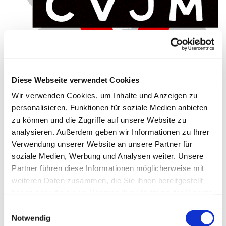
Diese Webseite verwendet Cookies
Wir verwenden Cookies, um Inhalte und Anzeigen zu
personalisieren, Funktionen für soziale Medien anbieten
Freitag, 21. Mai 2027, 18:00 - 19:30
zu können und die Zugriffe auf unsere Website zu
Uhr
analysieren. Außerdem geben wir Informationen zu Ihrer
Verwendung unserer Website an unsere Partner für
Gemeindehaus Schwenningdorf, Am
soziale Medien, Werbung und Analysen weiter. Unsere
Partner führen diese Informationen möglicherweise mit
Gemeindehaus 33, 32289
weiteren Daten zusammen, die Sie ihnen bereitgestellt
Rödinghausen
haben oder die sie im Rahmen Ihrer Nutzung der Dienste
gesammelt haben.
Einwilligungsauswahl
CVJM
Notwendig