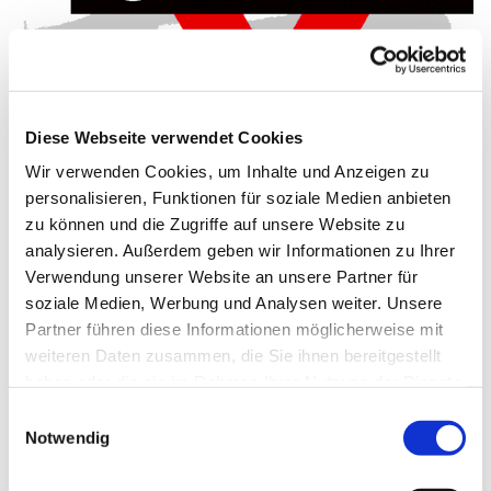
Diese Webseite verwendet Cookies
Wir verwenden Cookies, um Inhalte und Anzeigen zu
Dienstag, 25. November 2025, 16:00
personalisieren, Funktionen für soziale Medien anbieten
zu können und die Zugriffe auf unsere Website zu
- 17:00 Uhr
analysieren. Außerdem geben wir Informationen zu Ihrer
Verwendung unserer Website an unsere Partner für
Gemeindehaus Schwenningdorf, Am
soziale Medien, Werbung und Analysen weiter. Unsere
Gemeindehaus 33, 32289
Partner führen diese Informationen möglicherweise mit
Rödinghausen
weiteren Daten zusammen, die Sie ihnen bereitgestellt
haben oder die sie im Rahmen Ihrer Nutzung der Dienste
gesammelt haben.
CVJM
Einwilligungsauswahl
Notwendig