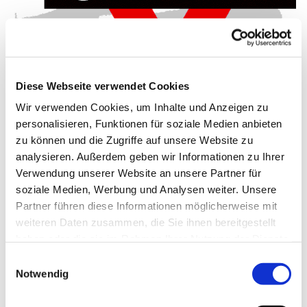
Diese Webseite verwendet Cookies
Wir verwenden Cookies, um Inhalte und Anzeigen zu
Dienstag, 2. Februar 2027, 16:00 -
personalisieren, Funktionen für soziale Medien anbieten
zu können und die Zugriffe auf unsere Website zu
17:00 Uhr
analysieren. Außerdem geben wir Informationen zu Ihrer
Verwendung unserer Website an unsere Partner für
Gemeindehaus Schwenningdorf, Am
soziale Medien, Werbung und Analysen weiter. Unsere
Gemeindehaus 33, 32289
Partner führen diese Informationen möglicherweise mit
Rödinghausen
weiteren Daten zusammen, die Sie ihnen bereitgestellt
haben oder die sie im Rahmen Ihrer Nutzung der Dienste
gesammelt haben.
CVJM
Einwilligungsauswahl
Notwendig