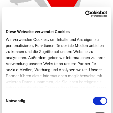
Diese Webseite verwendet Cookies
Wir verwenden Cookies, um Inhalte und Anzeigen zu
Dienstag, 14. Dezember 2027, 16:00
personalisieren, Funktionen für soziale Medien anbieten
zu können und die Zugriffe auf unsere Website zu
- 17:00 Uhr
analysieren. Außerdem geben wir Informationen zu Ihrer
Verwendung unserer Website an unsere Partner für
Gemeindehaus Schwenningdorf, Am
soziale Medien, Werbung und Analysen weiter. Unsere
Gemeindehaus 33, 32289
Partner führen diese Informationen möglicherweise mit
Rödinghausen
weiteren Daten zusammen, die Sie ihnen bereitgestellt
haben oder die sie im Rahmen Ihrer Nutzung der Dienste
gesammelt haben.
CVJM
Einwilligungsauswahl
Notwendig