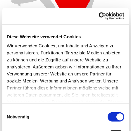
Diese Webseite verwendet Cookies
Wir verwenden Cookies, um Inhalte und Anzeigen zu
Dienstag, 27. Juli 2027, 16:00 - 17:00
personalisieren, Funktionen für soziale Medien anbieten
zu können und die Zugriffe auf unsere Website zu
Uhr
analysieren. Außerdem geben wir Informationen zu Ihrer
Verwendung unserer Website an unsere Partner für
Gemeindehaus Schwenningdorf, Am
soziale Medien, Werbung und Analysen weiter. Unsere
Gemeindehaus 33, 32289
Partner führen diese Informationen möglicherweise mit
Rödinghausen
weiteren Daten zusammen, die Sie ihnen bereitgestellt
haben oder die sie im Rahmen Ihrer Nutzung der Dienste
gesammelt haben.
CVJM
Einwilligungsauswahl
Notwendig