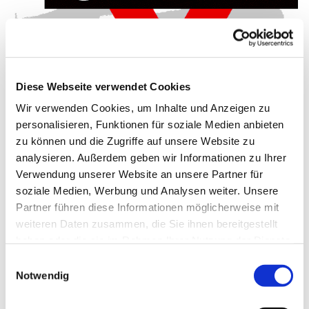
Diese Webseite verwendet Cookies
Wir verwenden Cookies, um Inhalte und Anzeigen zu
Dienstag, 1. Juni 2027, 16:00 - 17:00
personalisieren, Funktionen für soziale Medien anbieten
zu können und die Zugriffe auf unsere Website zu
Uhr
analysieren. Außerdem geben wir Informationen zu Ihrer
Verwendung unserer Website an unsere Partner für
Gemeindehaus Schwenningdorf, Am
soziale Medien, Werbung und Analysen weiter. Unsere
Gemeindehaus 33, 32289
Partner führen diese Informationen möglicherweise mit
Rödinghausen
weiteren Daten zusammen, die Sie ihnen bereitgestellt
haben oder die sie im Rahmen Ihrer Nutzung der Dienste
gesammelt haben.
CVJM
Einwilligungsauswahl
Notwendig