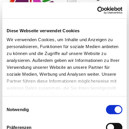
Diese Webseite verwendet Cookies
© Sandra Niermann
Wir verwenden Cookies, um Inhalte und Anzeigen zu
personalisieren, Funktionen für soziale Medien anbieten
zu können und die Zugriffe auf unsere Website zu
analysieren. Außerdem geben wir Informationen zu Ihrer
Donnerstag, 20. August 2026, 19:00
Verwendung unserer Website an unsere Partner für
- 19:50 Uhr
soziale Medien, Werbung und Analysen weiter. Unsere
Partner führen diese Informationen möglicherweise mit
Gemeindehaus Schwenningdorf, Am
weiteren Daten zusammen, die Sie ihnen bereitgestellt
haben oder die sie im Rahmen Ihrer Nutzung der Dienste
Gemeindehaus 33, 32289
gesammelt haben.
Einwilligungsauswahl
Rödinghausen
Notwendig
Sandra Niermann
Präferenzen