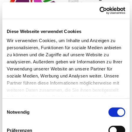
Diese Webseite verwendet Cookies
© Sandra Niermann
Wir verwenden Cookies, um Inhalte und Anzeigen zu
personalisieren, Funktionen für soziale Medien anbieten
zu können und die Zugriffe auf unsere Website zu
analysieren. Außerdem geben wir Informationen zu Ihrer
Donnerstag, 24. September 2026,
Verwendung unserer Website an unsere Partner für
19:00 - 19:50 Uhr
soziale Medien, Werbung und Analysen weiter. Unsere
Partner führen diese Informationen möglicherweise mit
Gemeindehaus Schwenningdorf, Am
weiteren Daten zusammen, die Sie ihnen bereitgestellt
haben oder die sie im Rahmen Ihrer Nutzung der Dienste
Gemeindehaus 33, 32289
gesammelt haben.
Einwilligungsauswahl
Rödinghausen
Notwendig
Sandra Niermann
Präferenzen