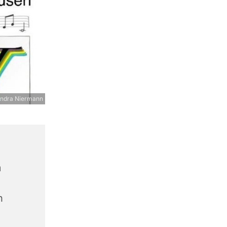
ndra Niermann
m
n