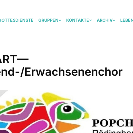
GOTTESDIENSTE
GRUPPEN
KONTAKTE
ARCHIV
LEBE
ART—
nd-/Erwachsenenchor