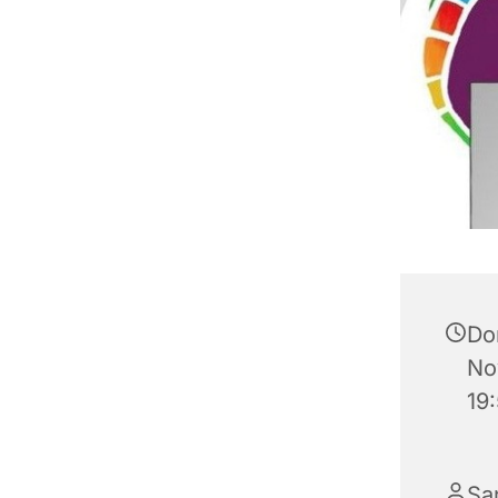
Do
No
19
Sa