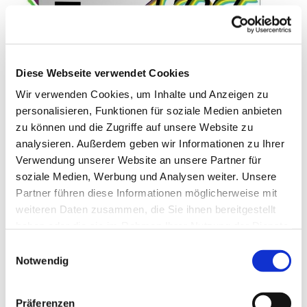
Diese Webseite verwendet Cookies
© Sandra Niermann
Wir verwenden Cookies, um Inhalte und Anzeigen zu
personalisieren, Funktionen für soziale Medien anbieten
zu können und die Zugriffe auf unsere Website zu
analysieren. Außerdem geben wir Informationen zu Ihrer
Donnerstag, 23. Dezember 2027,
Verwendung unserer Website an unsere Partner für
19:00 - 19:50 Uhr
soziale Medien, Werbung und Analysen weiter. Unsere
Partner führen diese Informationen möglicherweise mit
Gemeindehaus Schwenningdorf, Am
weiteren Daten zusammen, die Sie ihnen bereitgestellt
haben oder die sie im Rahmen Ihrer Nutzung der Dienste
Gemeindehaus 33, 32289
gesammelt haben.
Einwilligungsauswahl
Rödinghausen
Notwendig
Sandra Niermann
Präferenzen