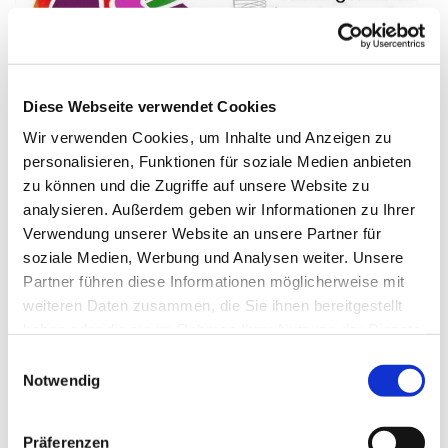
Diese Webseite verwendet Cookies
© Sandra Niermann
Wir verwenden Cookies, um Inhalte und Anzeigen zu
personalisieren, Funktionen für soziale Medien anbieten
zu können und die Zugriffe auf unsere Website zu
analysieren. Außerdem geben wir Informationen zu Ihrer
Donnerstag, 18. Februar 2027, 19:00
Verwendung unserer Website an unsere Partner für
- 19:50 Uhr
soziale Medien, Werbung und Analysen weiter. Unsere
Partner führen diese Informationen möglicherweise mit
Gemeindehaus Schwenningdorf, Am
weiteren Daten zusammen, die Sie ihnen bereitgestellt
haben oder die sie im Rahmen Ihrer Nutzung der Dienste
Gemeindehaus 33, 32289
gesammelt haben.
Einwilligungsauswahl
Rödinghausen
Notwendig
Sandra Niermann
Präferenzen