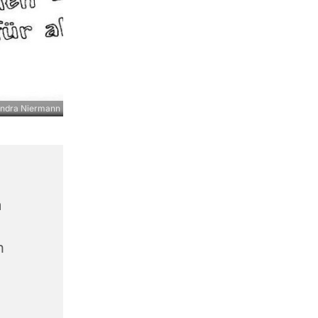
ndra Niermann
m
n