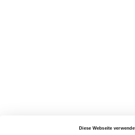
Evangelisch-Lutherische Kirchengemeinde Rödi
Diese Webseite verwende
hf-kg-roedinghausen@kirchenkreis-herford.de