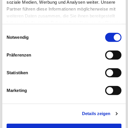
soziale Medien, Werbung und Analysen weiter. Unsere
Partner führen diese Informationen möglicherweise mit
weiteren Daten zusammen, die Sie ihnen bereitgestellt
haben oder die sie im Rahmen Ihrer Nutzung der Dienste
gesammelt haben.
Einwilligungsauswahl
Notwendig
Dienstag, 3. November 2026, 18:00
Präferenzen
- 20:00 Uhr
Statistiken
Gemeindehaus Bieren
Marketing
Details zeigen
Evangelisch-Lutherische Kirchengemeinde