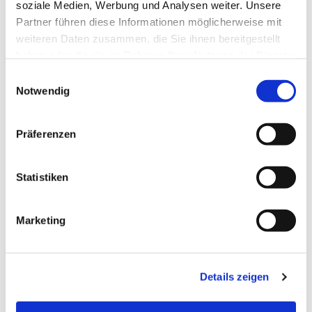
soziale Medien, Werbung und Analysen weiter. Unsere
Partner führen diese Informationen möglicherweise mit
weiteren Daten zusammen, die Sie ihnen bereitgestellt
haben oder die sie im Rahmen Ihrer Nutzung der Dienste
gesammelt haben.
Einwilligungsauswahl
Notwendig
Dienstag, 19. Oktober 2027, 18:00 -
Präferenzen
20:00 Uhr
Statistiken
Gemeindehaus Bieren
Marketing
Details zeigen
Evangelisch-Lutherische Kirchengemeinde