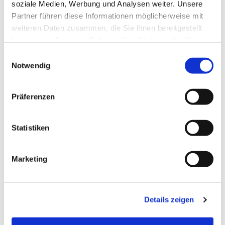
soziale Medien, Werbung und Analysen weiter. Unsere
Partner führen diese Informationen möglicherweise mit
weiteren Daten zusammen, die Sie ihnen bereitgestellt
haben oder die sie im Rahmen Ihrer Nutzung der Dienste
gesammelt haben.
Einwilligungsauswahl
Notwendig
Dienstag, 5. Oktober 2027, 18:00 -
Präferenzen
20:00 Uhr
Statistiken
Gemeindehaus Bieren
Marketing
Details zeigen
Evangelisch-Lutherische Kirchengemeinde