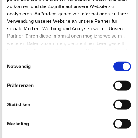
zu können und die Zugriffe auf unsere Website zu
analysieren. Außerdem geben wir Informationen zu Ihrer
Verwendung unserer Website an unsere Partner für
soziale Medien, Werbung und Analysen weiter. Unsere
Partner führen diese Informationen möglicherweise mit
weiteren Daten zusammen, die Sie ihnen bereitgestellt
haben oder die sie im Rahmen Ihrer Nutzung der Dienste
Freitag, 17. Juli 2026, 20:00 Uhr
gesammelt haben.
Einwilligungsauswahl
Notwendig
Kirchcafè Westkilver
Präferenzen
Statistiken
Thema: Abhängigkeit bis zum Tode?
Ansprechpartner:
Marketing
Wolfgang Schulz,