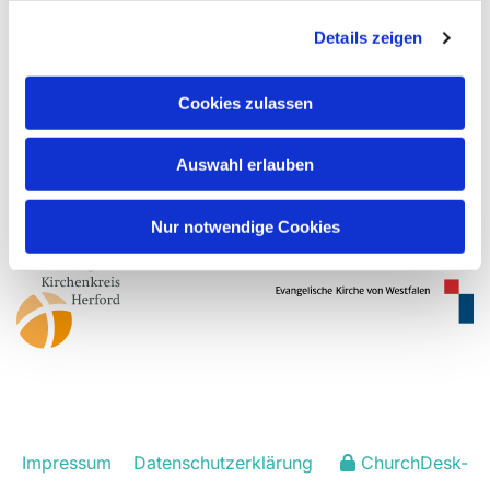
Tel.: 05226-592415 oder 01573-1083423
Details zeigen
Cookies zulassen
Auswahl erlauben
Evangelisch-Lutherische Kirchengemeinde
Rödinghausen
hf-kg-roedinghausen@kirchenkreis-herford.de
Nur notwendige Cookies
Impressum
Datenschutzerklärung
ChurchDesk-