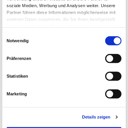
soziale Medien, Werbung und Analysen weiter. Unsere
Partner führen diese Informationen möglicherweise mit
weiteren Daten zusammen, die Sie ihnen bereitgestellt
© Haus Kremser
haben oder die sie im Rahmen Ihrer Nutzung der Dienste
gesammelt haben.
Einwilligungsauswahl
Notwendig
Freitag, 28. August 2026, 17:00 Uhr
Präferenzen
Haus Kremser, Buersche Straße 30
Statistiken
Pfarrerin Nolte-Bläcker
Marketing
Details zeigen