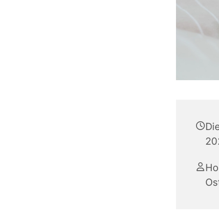
Di
20
Ho
Os