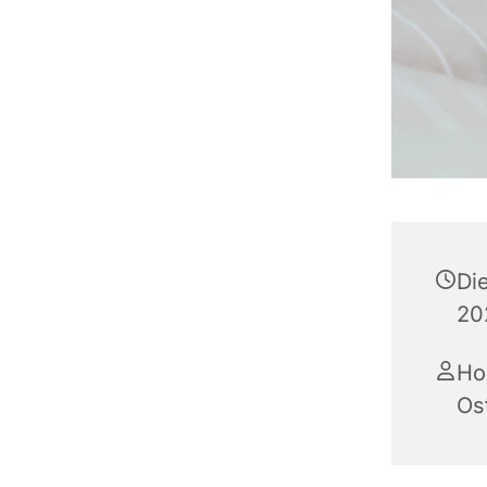
Di
20
Ho
Os