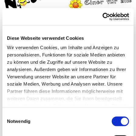
© Sandra Niermann
Diese Webseite verwendet Cookies
Wir verwenden Cookies, um Inhalte und Anzeigen zu
Donnerstag, 24. September 2026,
personalisieren, Funktionen für soziale Medien anbieten
zu können und die Zugriffe auf unsere Website zu
18:00 Uhr
analysieren. Außerdem geben wir Informationen zu Ihrer
Verwendung unserer Website an unsere Partner für
Gemeindehaus Schweningdorf, Am
soziale Medien, Werbung und Analysen weiter. Unsere
Gemeindehaus 33, 32289
Partner führen diese Informationen möglicherweise mit
Rödinghausen
weiteren Daten zusammen, die Sie ihnen bereitgestellt
haben oder die sie im Rahmen Ihrer Nutzung der Dienste
gesammelt haben.
Sandra Niermann
Einwilligungsauswahl
Notwendig