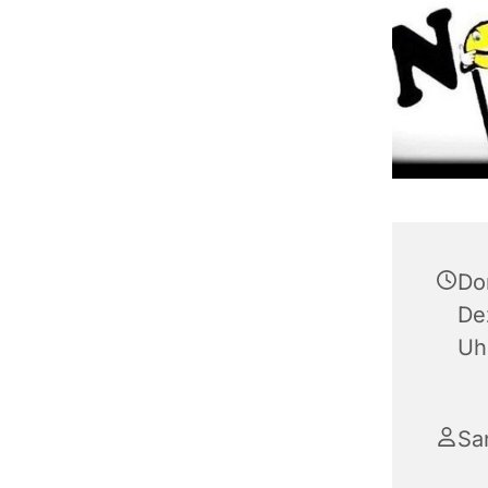
Do
De
Uh
Sa