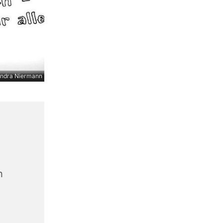
ndra Niermann
n