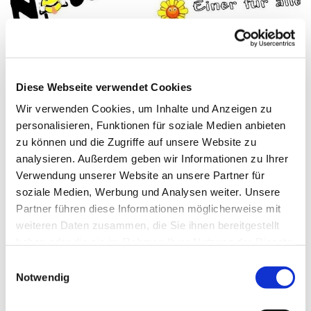
© Sandra Niermann
Diese Webseite verwendet Cookies
Wir verwenden Cookies, um Inhalte und Anzeigen zu
Donnerstag, 14. Oktober 2027, 18:00
personalisieren, Funktionen für soziale Medien anbieten
zu können und die Zugriffe auf unsere Website zu
Uhr
analysieren. Außerdem geben wir Informationen zu Ihrer
Verwendung unserer Website an unsere Partner für
Gemeindehaus Schweningdorf, Am
soziale Medien, Werbung und Analysen weiter. Unsere
Gemeindehaus 33, 32289
Partner führen diese Informationen möglicherweise mit
Rödinghausen
weiteren Daten zusammen, die Sie ihnen bereitgestellt
haben oder die sie im Rahmen Ihrer Nutzung der Dienste
gesammelt haben.
Sandra Niermann
Einwilligungsauswahl
Notwendig