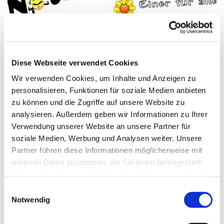
© Sandra Niermann
Diese Webseite verwendet Cookies
Wir verwenden Cookies, um Inhalte und Anzeigen zu
Donnerstag, 23. September 2027,
personalisieren, Funktionen für soziale Medien anbieten
zu können und die Zugriffe auf unsere Website zu
18:00 Uhr
analysieren. Außerdem geben wir Informationen zu Ihrer
Verwendung unserer Website an unsere Partner für
Gemeindehaus Schweningdorf, Am
soziale Medien, Werbung und Analysen weiter. Unsere
Gemeindehaus 33, 32289
Partner führen diese Informationen möglicherweise mit
Rödinghausen
weiteren Daten zusammen, die Sie ihnen bereitgestellt
haben oder die sie im Rahmen Ihrer Nutzung der Dienste
gesammelt haben.
Sandra Niermann
Einwilligungsauswahl
Notwendig